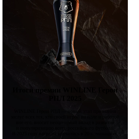
Итоги премии WINLINE Герои
РПЛ 2025
WINLINE Герои РПЛ — новый этап признания
заслуг всех тех, кто своей игрой на поле и работой
вне его, вносит неоценимый вклад в развитие
и популяризацию всего российского футбола.
В 2025 году награды вручались в 20 номинациях,